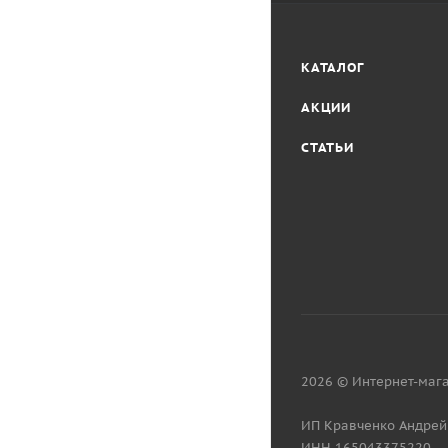
КАТАЛОГ
АКЦИИ
СТАТЬИ
2026 © Интернет-мага
ИП Кравченко Андрей
ИНН 165043375220