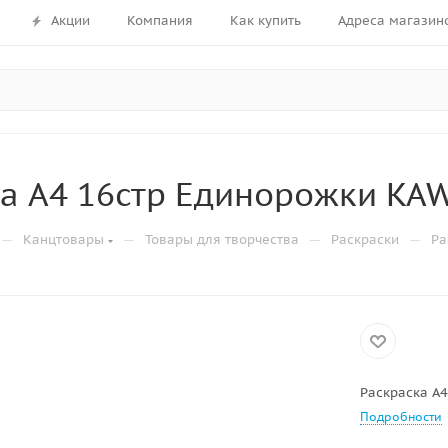
Акции
Компания
Как купить
Адреса магазин
а A4 16стр Единорожки KAW
—
—
—
—
Канцтовары
Товары для творчества
Раскраски
Ра
Раскраска A4
Подробности