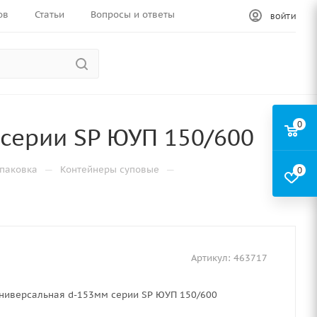
ов
Статьи
Вопросы и ответы
ВОЙТИ
0
серии SP ЮУП 150/600
—
—
паковка
Контейнеры суповые
0
Артикул:
463717
ниверсальная d-153мм серии SP ЮУП 150/600