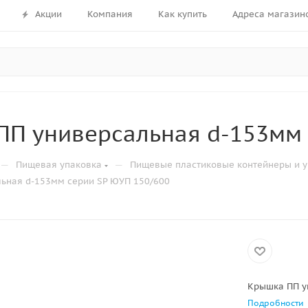
Акции
Компания
Как купить
Адреса магазин
П универсальная d-153мм 
—
—
Пищевая упаковка
Пищевые пластиковые контейнеры и у
ьная d-153мм серии SP ЮУП 150/600
Крышка ПП у
Подробности