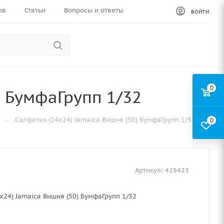
ов
Статьи
Вопросы и ответы
ВОЙТИ
0
) БумфаГрупп 1/32
—
Салфетки (24х24) Jamaica Вишня (50) БумфаГрупп 1/32
0
Артикул:
428423
х24) Jamaica Вишня (50) БумфаГрупп 1/32