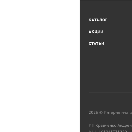
КАТАЛОГ
АКЦИИ
СТАТЬИ
2026 © Интернет-мага
ИП Кравченко Андрей
ИНН 165043375220