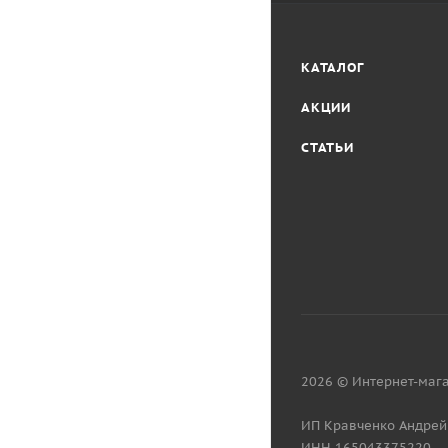
КАТАЛОГ
АКЦИИ
СТАТЬИ
2026 © Интернет-мага
ИП Кравченко Андрей
ИНН 165043375220