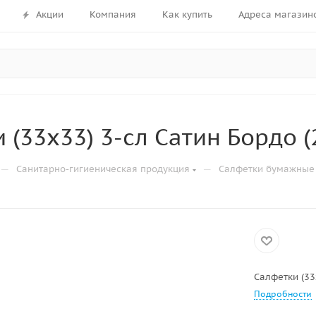
Акции
Компания
Как купить
Адреса магазин
 (33х33) 3-сл Сатин Бордо (
—
—
Санитарно-гигиеническая продукция
Салфетки бумажные
Салфетки (33
Подробности