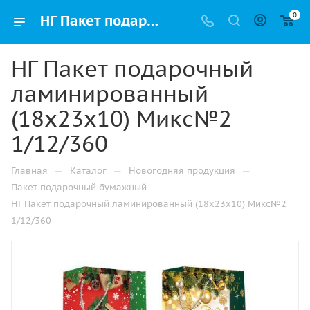
0
НГ Пакет подарочный ламинированный (18x23x10) Микс№2 1/12/360 купить оптом и в розницу в Ижевске с доставкой недорого
НГ Пакет подарочный
ламинированный
(18x23x10) Микс№2
1/12/360
—
—
—
Главная
Каталог
Новогодняя продукция
—
Пакет подарочный бумажный
НГ Пакет подарочный ламинированный (18x23x10) Микс№2
1/12/360